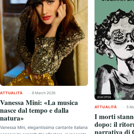
ATTUALITÀ
6 March 2026
Vanessa Mini: «La musica
ATTUALITÀ
5 M
nasce dal tempo e dalla
I morti stann
natura»
dopo: il ritor
Vanessa Mini, elegantissima cantante italiana
narrativa di 