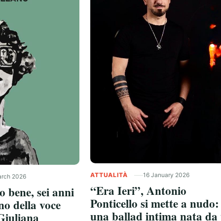
ATTUALITÀ
16 January 2026
arch 2026
“Era Ieri”, Antonio
o bene, sei anni
Ponticello si mette a nudo:
no della voce
una ballad intima nata da
Giuliana