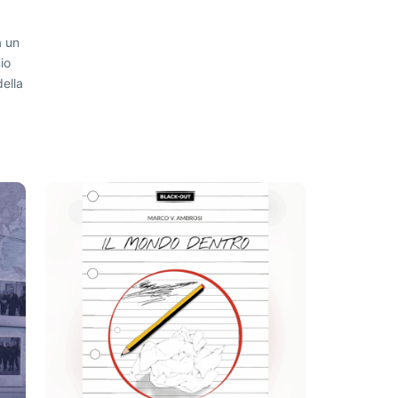
a un
io
della