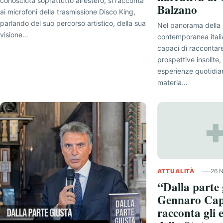
conosciuta soprattutto all’estero, si racconta
Balzano
ai microfoni della trasmissione Disco King,
parlando del suo percorso artistico, della sua
Nel panorama della 
visione…
contemporanea itali
capaci di raccontare
prospettive insolite
esperienze quotidia
materia…
ATTUALITÀ
26 
“Dalla parte 
Gennaro Cap
racconta gli e