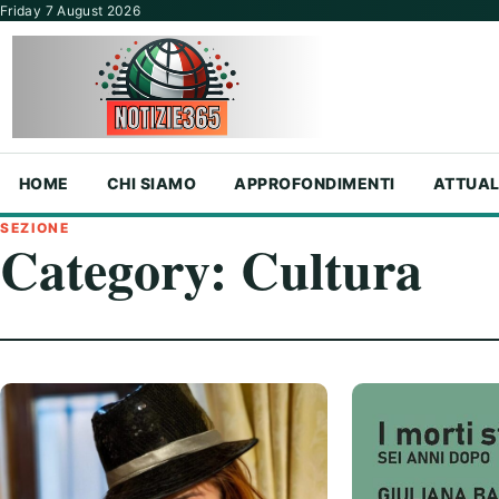
Vai al contenuto
Friday 7 August 2026
HOME
CHI SIAMO
APPROFONDIMENTI
ATTUAL
SEZIONE
Category:
Cultura