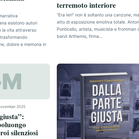
terremoto interiore
“Era Ieri” non è soltanto una canzone, m
narrativa
atto di esposizione emotiva totale. Anton
ana esistono autori
Ponticello, artista, musicista e frontman 
 la vita attraverso
band Arthemis, firma…
, trasformando
ne, dolore e memoria in
+M
November 2025
giusta”:
oluongo
roi silenziosi