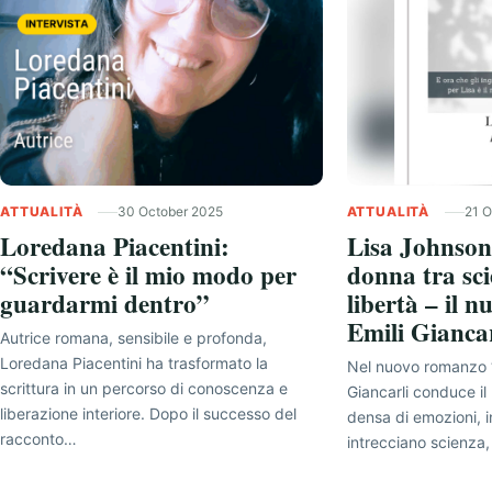
ATTUALITÀ
30 October 2025
ATTUALITÀ
21 O
Loredana Piacentini:
Lisa Johnson:
“Scrivere è il mio modo per
donna tra sc
guardarmi dentro”
libertà – il 
Emili Giancar
Autrice romana, sensibile e profonda,
Loredana Piacentini ha trasformato la
Nel nuovo romanzo “
scrittura in un percorso di conoscenza e
Giancarli conduce il 
liberazione interiore. Dopo il successo del
densa di emozioni, in
racconto…
intrecciano scienza