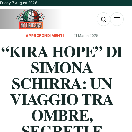
Vai al contenuto
Friday 7 August 2026
Apri la ricerca
Apri il m
APPROFONDIMENTI
21 March 2025
“KIRA HOPE” DI
SIMONA
SCHIRRA: UN
VIAGGIO TRA
OMBRE,
SEGRETI E