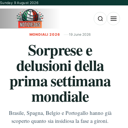
Vai al contenuto
Sunday 9 August 2026
Apri la ricerca
Apri il m
MONDIALI 2026
19 June 2026
Sorprese e
delusioni della
prima settimana
mondiale
Brasile, Spagna, Belgio e Portogallo hanno già
scoperto quanto sia insidiosa la fase a gironi.