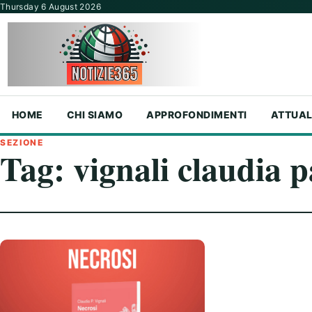
Vai al contenuto
Thursday 6 August 2026
HOME
CHI SIAMO
APPROFONDIMENTI
ATTUAL
SEZIONE
Tag:
vignali claudia p