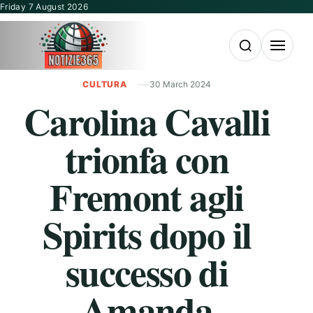
Vai al contenuto
Friday 7 August 2026
Apri la ricerca
Apri il m
CULTURA
30 March 2024
Carolina Cavalli
trionfa con
Fremont agli
Spirits dopo il
successo di
Amanda