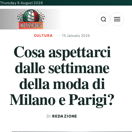
Vai al contenuto
Thursday 6 August 2026
Apri la ricerca
Apri il m
CULTURA
15 January 2024
Cosa aspettarci
dalle settimane
della moda di
Milano e Parigi?
DI
REDAZIONE