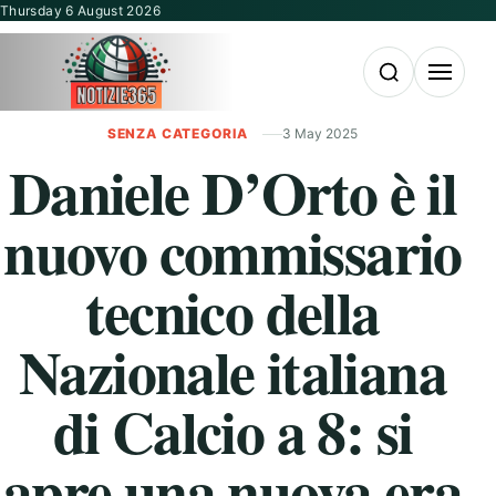
Vai al contenuto
Thursday 6 August 2026
Apri la ricerca
Apri il m
SENZA CATEGORIA
3 May 2025
Daniele D’Orto è il
nuovo commissario
tecnico della
Nazionale italiana
di Calcio a 8: si
apre una nuova era