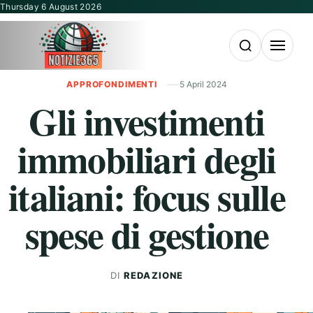
Vai al contenuto
Thursday 6 August 2026
Apri la ricerca
Apri il m
APPROFONDIMENTI
5 April 2024
Gli investimenti
immobiliari degli
italiani: focus sulle
spese di gestione
DI
REDAZIONE