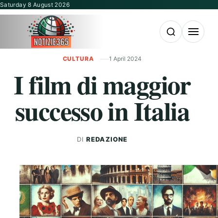
Vai al contenuto
Saturday 8 August 2026
Apri la ricerca
Apri il m
CULTURA
1 April 2024
I film di maggior
successo in Italia
DI
REDAZIONE