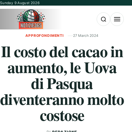
Vai al contenuto
Sunday 9 August 2026
Apri la ricerca
Apri il m
APPROFONDIMENTI
27 March 2024
Il costo del cacao in
aumento, le Uova
di Pasqua
diventeranno molto
costose