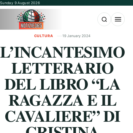
Vai al contenuto
Sunday 9 August 2026
Apri la ricerca
Apri il m
CULTURA
19 January 2024
L’INCANTESIMO
LETTERARIO
DEL LIBRO “LA
RAGAZZA E IL
CAVALIERE” DI
CRISTINA