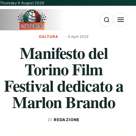
Vai al contenuto
Thursday 6 August 2026
Apri la ricerca
Apri il m
CULTURA
4 April 2024
Manifesto del
Torino Film
Festival dedicato a
Marlon Brando
DI
REDAZIONE