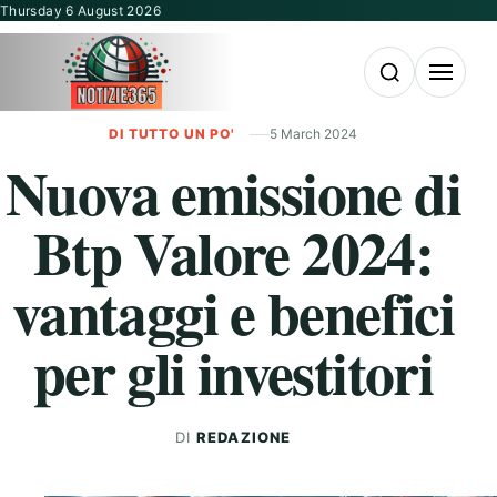
Vai al contenuto
Thursday 6 August 2026
Apri la ricerca
Apri il m
DI TUTTO UN PO'
5 March 2024
Nuova emissione di
Btp Valore 2024:
vantaggi e benefici
per gli investitori
DI
REDAZIONE