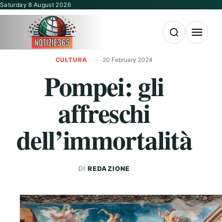
Vai al contenuto
Saturday 8 August 2026
Apri la ricerca
Apri il m
CULTURA
20 February 2024
Pompei: gli
affreschi
dell’immortalità
DI
REDAZIONE