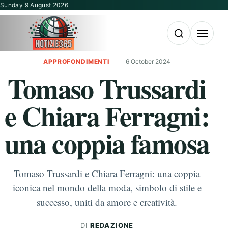
Vai al contenuto
Sunday 9 August 2026
Apri la ricerca
Apri il m
APPROFONDIMENTI
6 October 2024
Tomaso Trussardi
e Chiara Ferragni:
una coppia famosa
Tomaso Trussardi e Chiara Ferragni: una coppia
iconica nel mondo della moda, simbolo di stile e
successo, uniti da amore e creatività.
DI
REDAZIONE