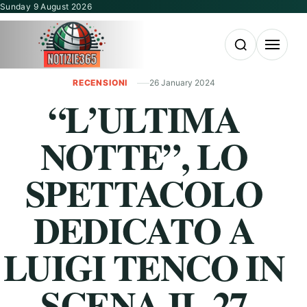
Vai al contenuto
Sunday 9 August 2026
Apri la ricerca
Apri il m
RECENSIONI
26 January 2024
“L’ULTIMA
NOTTE”, LO
SPETTACOLO
DEDICATO A
LUIGI TENCO IN
SCENA IL 27